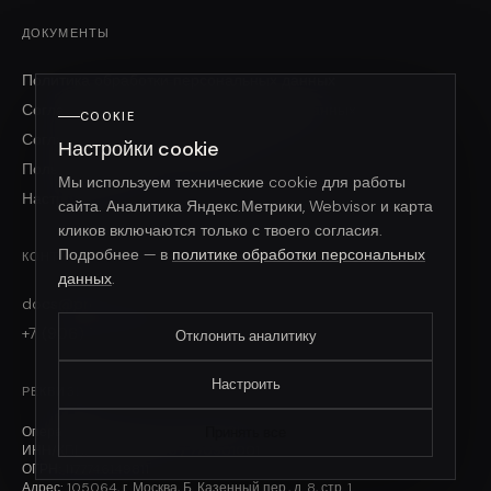
ДОКУМЕНТЫ
Политика обработки персональных данных
Согласие на обработку персональных данных
COOKIE
Согласие на рекламные коммуникации
Настройки cookie
Пользовательское соглашение
Мы используем технические cookie для работы
Настройки cookie
сайта. Аналитика Яндекс.Метрики, Webvisor и карта
кликов включаются только с твоего согласия.
Подробнее — в
политике обработки персональных
КОНТАКТЫ
данных
.
docs@product.vision
+7 (906) 760-04-06
Отклонить аналитику
Настроить
РЕКВИЗИТЫ
Оператор:
ООО «ШУП ПРОДАКТ ВИЖН»
Принять все
ИНН/КПП:
7709989080 / 770901001
ОГРН:
1177746149811
Адрес:
105064, г. Москва, Б. Казенный пер., д. 8, стр. 1